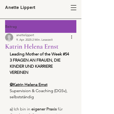
Anette Lippert
Beitrag
anettelippert
9. Apr. 2025
2 Min. Lesezeit
Katrin Helena Ernst
Leading Mother of the Week 
#54
3 FRAGEN AN FRAUEN, DIE 
KINDER UND KARRIERE 
VEREINEN
@Katrin Helena Ernst
Supervision & Coaching (DGSv), 
selbstständig
a) 
Ich bin in 
eigener Praxis 
für 