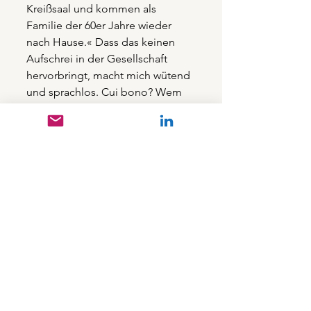
Kreißsaal und kommen als 
Familie der 60er Jahre wieder 
nach Hause.« Dass das keinen 
Aufschrei in der Gesellschaft 
hervorbringt, macht mich wütend 
und sprachlos. Cui bono? Wem 
nützt es? Das ist die Frage. Und 
ich fürchte, die Antwort ist 
unbequem.