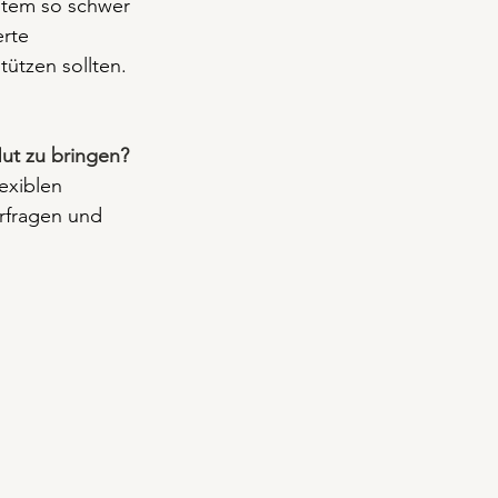
stem so schwer 
rte 
tützen sollten.
Hut zu bringen?
exiblen 
rfragen und 