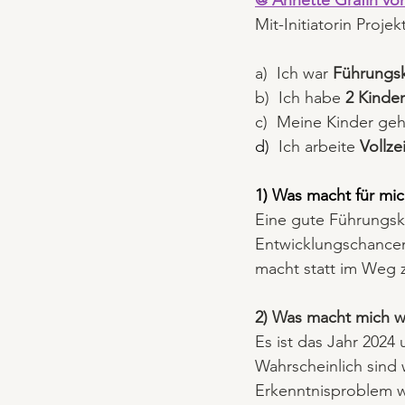
@ Annette Gräfin vo
Mit-Initiatorin Proj
a)  Ich war 
Führungskr
b)  Ich habe 
2 Kinder
c)  Meine Kinder geh
d)  
Ich arbeite 
Vollzei
1) Was macht für mic
Eine gute Führungskra
Entwicklungschancen 
macht statt im Weg 
2) Was macht mich 
Es ist das Jahr 2024
Wahrscheinlich sind 
Erkenntnisproblem w