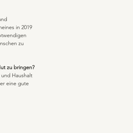
und 
meines in 2019 
notwendigen 
nschen zu 
Hut zu bringen?
r und Haushalt 
er eine gute 